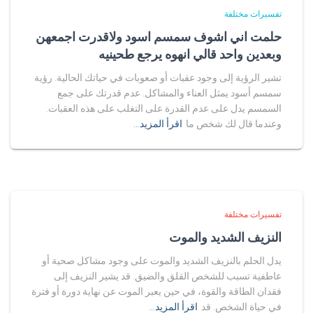
تفسيرات مختلفة
حلمت اني اشوف سمسم اسود ولاقدرت اجمعهن
وبعدين واحد قالي انهوه يرجع طحينيه
تشير الرؤية إلى وجود عقبات أو صعوبات في حياتك الحالية. رؤية
سمسم أسود يمثل العناء والمشاكل. عدم قدرتك على جمع
السمسم يدل على عدم القدرة على التغلب على هذه العقبات.
وعندما قال لك شخص ما
اقرأ المزيد…
تفسيرات مختلفة
النزيف الشديد والموت
يدل الحلم بالنزيف الشديد والموت على وجود مشاكل صحية أو
عاطفية تسبب للشخص القلق والضيق. قد يشير النزيف إلى
فقدان الطاقة والقوة، في حين يعبر الموت عن نهاية دورة أو فترة
في حياة الشخص. قد
اقرأ المزيد…