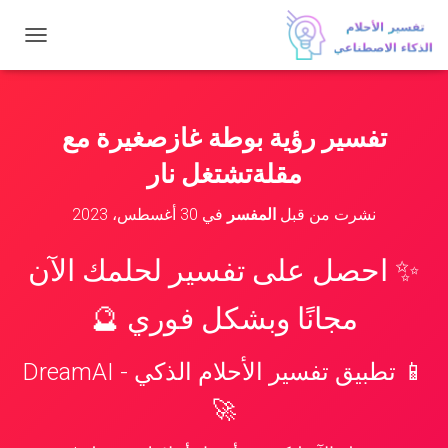
ت
ب
د
ي
ل
تفسير رؤية بوطة غازصغيرة مع
ا
ل
مقلةتشتغل نار
ت
ن
نشرت من قبل
المفسر
في
30 أغسطس، 2023
ق
ل
✨ احصل على تفسير لحلمك الآن
مجانًا وبشكل فوري 🔮
📱 تطبيق تفسير الأحلام الذكي - DreamAI
🚀