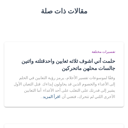
مقالات ذات صلة
تفسيرات مختلفة
حلمت أني اشوف ثلاثه ثعابين واحدقتلته واثنين
جالسات محلهن ماتحركين
وفقًا لموسوعات تفسير الأحلام، يرمز رؤية الثعابين في الحلم
إلى الأعداء والخصوم الذين قد يحاولون إيذاءك. قتل الثعبان الأول
يشير إلى قدرتك على التغلب على أحد الأعداء. أما الثعابين
الأخرى اللتي لم تتحرك، فتعني أن
اقرأ المزيد…