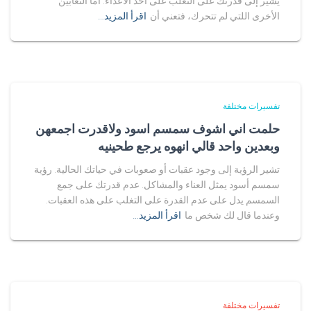
يشير إلى قدرتك على التغلب على أحد الأعداء. أما الثعابين
الأخرى اللتي لم تتحرك، فتعني أن
اقرأ المزيد…
تفسيرات مختلفة
حلمت اني اشوف سمسم اسود ولاقدرت اجمعهن
وبعدين واحد قالي انهوه يرجع طحينيه
تشير الرؤية إلى وجود عقبات أو صعوبات في حياتك الحالية. رؤية
سمسم أسود يمثل العناء والمشاكل. عدم قدرتك على جمع
السمسم يدل على عدم القدرة على التغلب على هذه العقبات.
وعندما قال لك شخص ما
اقرأ المزيد…
تفسيرات مختلفة