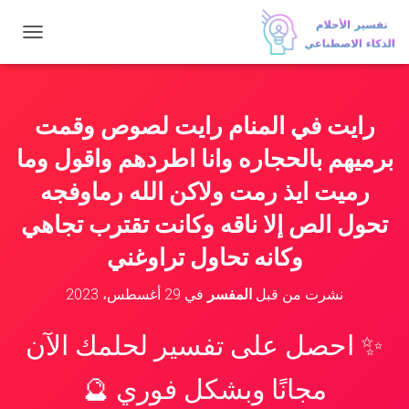
ت
ب
د
ي
ل
رايت في المنام رايت لصوص وقمت
ا
ل
برميهم بالحجاره وانا اطردهم واقول وما
ت
ن
رميت ايذ رمت ولاكن الله رماوفجه
ق
تحول الص إلا ناقه وكانت تقترب تجاهي
ل
وكانه تحاول تراوغني
نشرت من قبل
المفسر
في
29 أغسطس، 2023
✨ احصل على تفسير لحلمك الآن
مجانًا وبشكل فوري 🔮