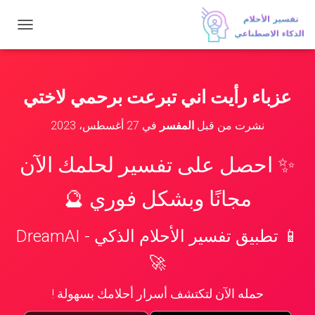
ت
ب
د
ي
ل
عزباء رأيت اني تبرعت برحمي لاختي
ا
ل
نشرت من قبل
المفسر
في
27 أغسطس، 2023
ت
ن
ق
✨ احصل على تفسير لحلمك الآن
ل
مجانًا وبشكل فوري 🔮
📱 تطبيق تفسير الأحلام الذكي - DreamAI
🚀
حمله الآن لتكتشف أسرار أحلامك بسهولة !