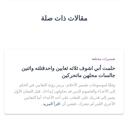
مقالات ذات صلة
تفسيرات مختلفة
حلمت أني اشوف ثلاثه ثعابين واحدقتلته واثنين
جالسات محلهن ماتحركين
وفقًا لموسوعات تفسير الأحلام، يرمز رؤية الثعابين في الحلم
إلى الأعداء والخصوم الذين قد يحاولون إيذاءك. قتل الثعبان الأول
يشير إلى قدرتك على التغلب على أحد الأعداء. أما الثعابين
الأخرى اللتي لم تتحرك، فتعني أن
اقرأ المزيد…