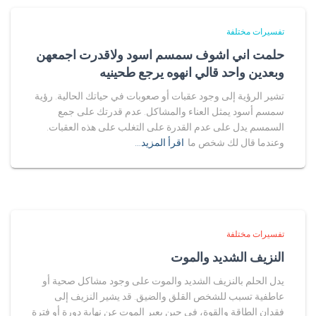
تفسيرات مختلفة
حلمت اني اشوف سمسم اسود ولاقدرت اجمعهن
وبعدين واحد قالي انهوه يرجع طحينيه
تشير الرؤية إلى وجود عقبات أو صعوبات في حياتك الحالية. رؤية
سمسم أسود يمثل العناء والمشاكل. عدم قدرتك على جمع
السمسم يدل على عدم القدرة على التغلب على هذه العقبات.
وعندما قال لك شخص ما
اقرأ المزيد…
تفسيرات مختلفة
النزيف الشديد والموت
يدل الحلم بالنزيف الشديد والموت على وجود مشاكل صحية أو
عاطفية تسبب للشخص القلق والضيق. قد يشير النزيف إلى
فقدان الطاقة والقوة، في حين يعبر الموت عن نهاية دورة أو فترة