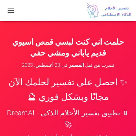
ت
ب
د
ي
ل
حلمت اني كنت لبسي قمص اسيوي
ا
ل
قديم ياباني ومشي حفي
ت
ن
نشرت من قبل
المفسر
في
23 أغسطس، 2023
ق
ل
✨ احصل على تفسير لحلمك الآن
مجانًا وبشكل فوري 🔮
📱 تطبيق تفسير الأحلام الذكي - DreamAI
🚀