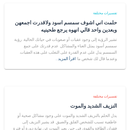
تفسيرات مختلفة
حلمت اني اشوف سمسم اسود ولاقدرت اجمعهن
وبعدين واحد قالي انهوه يرجع طحينيه
تشير الرؤية إلى وجود عقبات أو صعوبات في حياتك الحالية. رؤية
سمسم أسود يمثل العناء والمشاكل. عدم قدرتك على جمع
السمسم يدل على عدم القدرة على التغلب على هذه العقبات.
وعندما قال لك شخص ما
اقرأ المزيد…
تفسيرات مختلفة
النزيف الشديد والموت
يدل الحلم بالنزيف الشديد والموت على وجود مشاكل صحية أو
عاطفية تسبب للشخص القلق والضيق. قد يشير النزيف إلى
فقدان الطاقة والقوة، في حين يعبر الموت عن نهاية دورة أو فترة