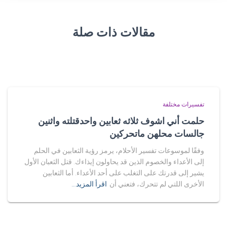
مقالات ذات صلة
تفسيرات مختلفة
حلمت أني اشوف ثلاثه ثعابين واحدقتلته واثنين
جالسات محلهن ماتحركين
وفقًا لموسوعات تفسير الأحلام، يرمز رؤية الثعابين في الحلم
إلى الأعداء والخصوم الذين قد يحاولون إيذاءك. قتل الثعبان الأول
يشير إلى قدرتك على التغلب على أحد الأعداء. أما الثعابين
الأخرى اللتي لم تتحرك، فتعني أن
اقرأ المزيد…