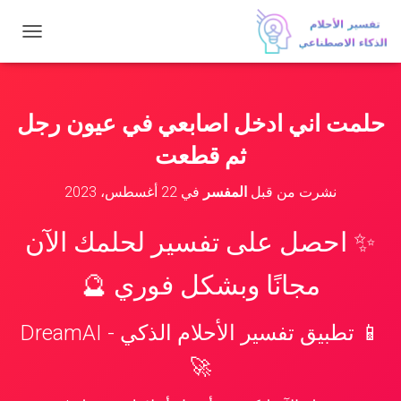
ت
ب
د
ي
ل
حلمت اني ادخل اصابعي في عيون رجل
ا
ل
ثم قطعت
ت
ن
نشرت من قبل
المفسر
في
22 أغسطس، 2023
ق
ل
✨ احصل على تفسير لحلمك الآن
مجانًا وبشكل فوري 🔮
📱 تطبيق تفسير الأحلام الذكي - DreamAI
🚀