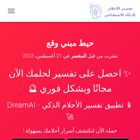
ت
ب
د
ي
ل
حيط مبني وقع
ا
ل
نشرت من قبل
المفسر
في
21 أغسطس، 2023
ت
ن
ق
✨ احصل على تفسير لحلمك الآن
ل
مجانًا وبشكل فوري 🔮
📱 تطبيق تفسير الأحلام الذكي - DreamAI
🚀
حمله الآن لتكتشف أسرار أحلامك بسهولة !