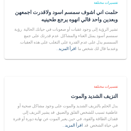
تفسيرات مختلفة
حلمت اني اشوف سمسم اسود ولاقدرت اجمعهن
وبعدين واحد قالي انهوه يرجع طحينيه
تشير الرؤية إلى وجود عقبات أو صعوبات في حياتك الحالية. رؤية
سمسم أسود يمثل العناء والمشاكل. عدم قدرتك على جمع
السمسم يدل على عدم القدرة على التغلب على هذه العقبات.
وعندما قال لك شخص ما
اقرأ المزيد…
تفسيرات مختلفة
النزيف الشديد والموت
يدل الحلم بالنزيف الشديد والموت على وجود مشاكل صحية أو
عاطفية تسبب للشخص القلق والضيق. قد يشير النزيف إلى
فقدان الطاقة والقوة، في حين يعبر الموت عن نهاية دورة أو فترة
في حياة الشخص. قد
اقرأ المزيد…