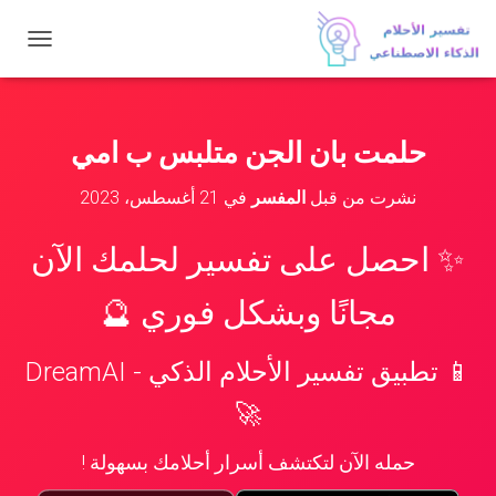
ت
ب
د
ي
ل
حلمت بان الجن متلبس ب امي
ا
ل
نشرت من قبل
المفسر
في
21 أغسطس، 2023
ت
ن
ق
✨ احصل على تفسير لحلمك الآن
ل
مجانًا وبشكل فوري 🔮
📱 تطبيق تفسير الأحلام الذكي - DreamAI
🚀
حمله الآن لتكتشف أسرار أحلامك بسهولة !