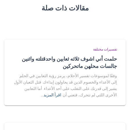
مقالات ذات صلة
تفسيرات مختلفة
حلمت أني اشوف ثلاثه ثعابين واحدقتلته واثنين
جالسات محلهن ماتحركين
وفقًا لموسوعات تفسير الأحلام، يرمز رؤية الثعابين في الحلم
إلى الأعداء والخصوم الذين قد يحاولون إيذاءك. قتل الثعبان الأول
يشير إلى قدرتك على التغلب على أحد الأعداء. أما الثعابين
الأخرى اللتي لم تتحرك، فتعني أن
اقرأ المزيد…