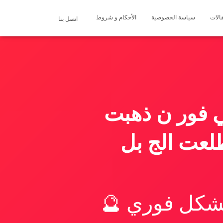
الات
سياسة الخصوصية
الأحكام و شروط
اتصل بنا
ي فور ن ذهبت
طلعت الج بل
بشكل فوري 🔮