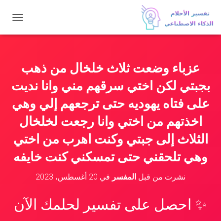
ت
ب
د
ي
ل
عزباء وضعت ثلاث خلخال من ذهب
ا
ل
بجبتي لكن اختي سرقهم مني وانا نديت
ت
ن
على فتاه يهوديه حتى ترجعهم إلي وهي
ق
اخذتهم من اختي وانا رجعت لخلخال
ل
الثلاث إلى جبتي وكنت اهرب من اختي
وهي تلحقني حتى تمسكني كنت خايفه
نشرت من قبل
المفسر
في
20 أغسطس، 2023
✨ احصل على تفسير لحلمك الآن