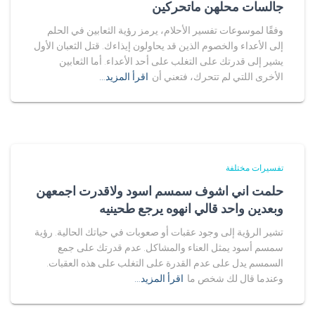
جالسات محلهن ماتحركين
وفقًا لموسوعات تفسير الأحلام، يرمز رؤية الثعابين في الحلم
إلى الأعداء والخصوم الذين قد يحاولون إيذاءك. قتل الثعبان الأول
يشير إلى قدرتك على التغلب على أحد الأعداء. أما الثعابين
الأخرى اللتي لم تتحرك، فتعني أن
اقرأ المزيد…
تفسيرات مختلفة
حلمت اني اشوف سمسم اسود ولاقدرت اجمعهن
وبعدين واحد قالي انهوه يرجع طحينيه
تشير الرؤية إلى وجود عقبات أو صعوبات في حياتك الحالية. رؤية
سمسم أسود يمثل العناء والمشاكل. عدم قدرتك على جمع
السمسم يدل على عدم القدرة على التغلب على هذه العقبات.
وعندما قال لك شخص ما
اقرأ المزيد…