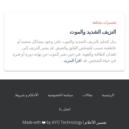
تفسيرات مختلفة
النزيف الشديد والموت
يدل الحلم بالنزيف الشديد والموت على وجود مشاكل صحية أو
عاطفية تسبب للشخص القلق والضيق. قد يشير النزيف إلى
فقدان الطاقة والقوة، في حين يعبر الموت عن نهاية دورة أو فترة
في حياة الشخص. قد
اقرأ المزيد…
الرئيسية
مقالات
سياسة الخصوصية
الأحكام و شروط
اتصل بنا
تفسير الأحلام | Made with ❤️ by AYO Technology