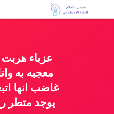
عزباء هربت 
معجبه به وان
غاضب انها ات
يوجد متطر رق