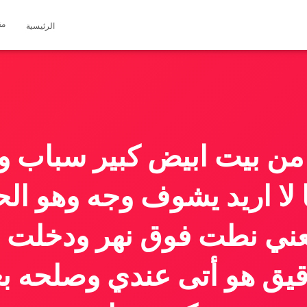
مق
الرئيسية
من بيت ابيض كبير سباب وج
ا لا اريد يشوف وجه وهو الح
بعني نطت فوق نهر ودخلت 
يق هو أتى عندي وصلحه بع