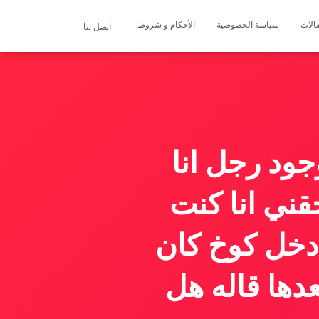
الات
سياسة الخصوصية
الأحكام و شروط
اتصل بنا
ود رجل انا
قني انا كنت
دخل كوخ كان
دها قاله هل