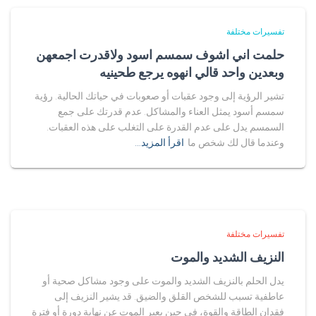
تفسيرات مختلفة
حلمت اني اشوف سمسم اسود ولاقدرت اجمعهن
وبعدين واحد قالي انهوه يرجع طحينيه
تشير الرؤية إلى وجود عقبات أو صعوبات في حياتك الحالية. رؤية
سمسم أسود يمثل العناء والمشاكل. عدم قدرتك على جمع
السمسم يدل على عدم القدرة على التغلب على هذه العقبات.
وعندما قال لك شخص ما
اقرأ المزيد…
تفسيرات مختلفة
النزيف الشديد والموت
يدل الحلم بالنزيف الشديد والموت على وجود مشاكل صحية أو
عاطفية تسبب للشخص القلق والضيق. قد يشير النزيف إلى
فقدان الطاقة والقوة، في حين يعبر الموت عن نهاية دورة أو فترة