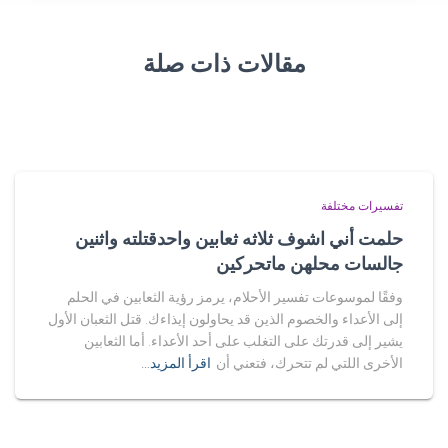
مقالات ذات صلة
تفسيرات مختلفة
حلمت أني اشوف ثلاثه ثعابين واحدقتلته واثنين
جالسات محلهن ماتحركين
وفقًا لموسوعات تفسير الأحلام، يرمز رؤية الثعابين في الحلم
إلى الأعداء والخصوم الذين قد يحاولون إيذاءك. قتل الثعبان الأول
يشير إلى قدرتك على التغلب على أحد الأعداء. أما الثعابين
الأخرى اللتي لم تتحرك، فتعني أن
اقرأ المزيد…