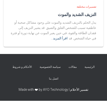
تفسيرات مختلفة
النزيف الشديد والموت
يدل الحلم بالنزيف الشديد والموت على وجود مشاكل صحية أو
عاطفية تسبب للشخص القلق والضيق. قد يشير النزيف إلى
فقدان الطاقة والقوة، في حين يعبر الموت عن نهاية دورة أو فترة
في حياة الشخص. قد
اقرأ المزيد…
الرئيسية
مقالات
سياسة الخصوصية
الأحكام و شروط
اتصل بنا
تفسير الأحلام | Made with ❤️ by AYO Technology