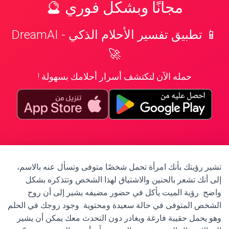
مجانًا وبشكل فوري 🔮
📱 تطبيق تفسير الأحلام الذكي - DreamAI
🚀
حمله الآن لتكتشف أسرار أحلامك بسهولة !
تشير رؤيتك بأنك امرأة تحمل شخصًا متوفى وتسأل عنه بالاسم،
إلى أنك تشعر بالحنين والاشتياق لهذا الشخص وتتذكره بشكل
واضح. رؤية الميت يأكل في حضور مضيفه يشير إلى أن روح
الشخص المتوفى في حالة سعيدة ومحتوية. وجود زوجك في الحلم
وهو يحمل حقيبة فارغة ويغادر دون التحدث معك يمكن أن يشير