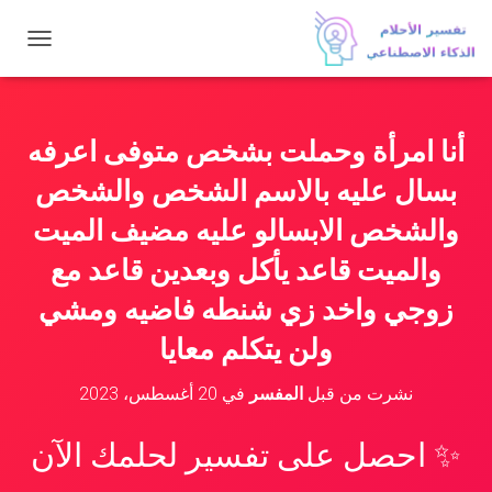
ت
ب
د
ي
ل
أنا امرأة وحملت بشخص متوفى اعرفه
ا
ل
بسال عليه بالاسم الشخص والشخص
ت
ن
والشخص الابسالو عليه مضيف الميت
ق
والميت قاعد يأكل وبعدين قاعد مع
ل
زوجي واخد زي شنطه فاضيه ومشي
ولن يتكلم معايا
نشرت من قبل
المفسر
في
20 أغسطس، 2023
✨ احصل على تفسير لحلمك الآن