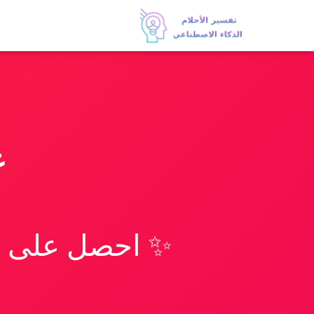
غ
✨ احصل على تف