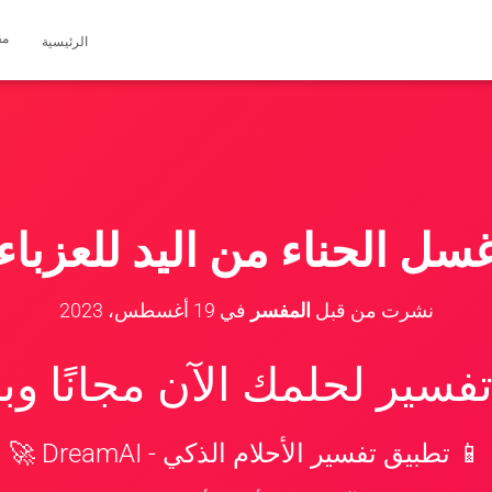
مق
الرئيسية
سل الحناء من اليد للعزباء
نشرت من قبل
المفسر
في
19 أغسطس، 2023
سير لحلمك الآن مجانًا و
📱 تطبيق تفسير الأحلام الذكي - DreamAI 🚀