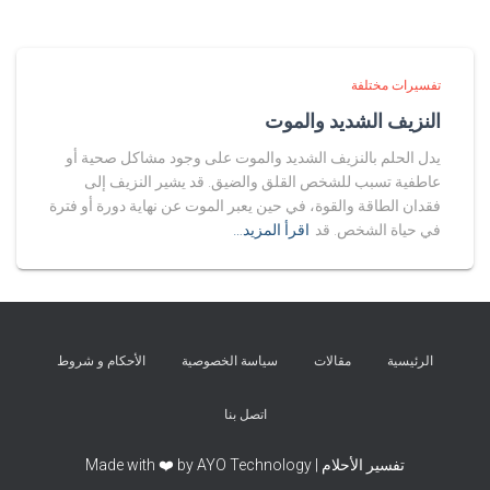
تفسيرات مختلفة
النزيف الشديد والموت
يدل الحلم بالنزيف الشديد والموت على وجود مشاكل صحية أو
عاطفية تسبب للشخص القلق والضيق. قد يشير النزيف إلى
فقدان الطاقة والقوة، في حين يعبر الموت عن نهاية دورة أو فترة
في حياة الشخص. قد
اقرأ المزيد…
الرئيسية
مقالات
سياسة الخصوصية
الأحكام و شروط
اتصل بنا
تفسير الأحلام | Made with ❤️ by AYO Technology