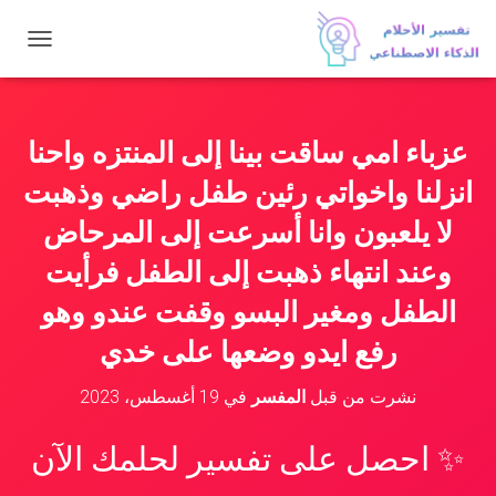
ت
ب
د
ي
ل
عزباء امي ساقت بينا إلى المنتزه واحنا
ا
ل
انزلنا واخواتي رئين طفل راضي وذهبت
ت
ن
لا يلعبون وانا أسرعت إلى المرحاض
ق
وعند انتهاء ذهبت إلى الطفل فرأيت
ل
الطفل ومغير البسو وقفت عندو وهو
رفع ايدو وضعها على خدي
نشرت من قبل
المفسر
في
19 أغسطس، 2023
✨ احصل على تفسير لحلمك الآن