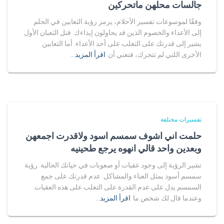
جالسات محلهن ماتحركين
وفقًا لموسوعات تفسير الأحلام، يرمز رؤية الثعابين في الحلم
إلى الأعداء والخصوم الذين قد يحاولون إيذاءك. قتل الثعبان الأول
يشير إلى قدرتك على التغلب على أحد الأعداء. أما الثعابين
الأخرى اللتي لم تتحرك، فتعني أن
اقرأ المزيد…
تفسيرات مختلفة
حلمت اني اشوف سمسم اسود ولاقدرت اجمعهن
وبعدين واحد قالي انهوه يرجع طحينيه
تشير الرؤية إلى وجود عقبات أو صعوبات في حياتك الحالية. رؤية
سمسم أسود يمثل العناء والمشاكل. عدم قدرتك على جمع
السمسم يدل على عدم القدرة على التغلب على هذه العقبات.
وعندما قال لك شخص ما
اقرأ المزيد…