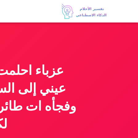
عزباء احلمت
عيني إلى الس
وفجأه ات طائر
لك