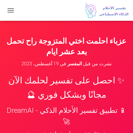
ت
ب
د
ي
ل
عزباء احلمت اختي المتزوجة راح تحمل
ا
ل
بعد عشر ايام
ت
ن
نشرت من قبل
المفسر
في
19 أغسطس، 2023
ق
ل
✨ احصل على تفسير لحلمك الآن
مجانًا وبشكل فوري 🔮
📱 تطبيق تفسير الأحلام الذكي - DreamAI
🚀