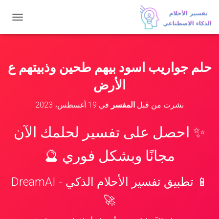
ت
ب
د
ي
ل
حلم جواريب اسود بيهم طحين وذبيتهم ع
ا
ل
الأرض
ت
ن
نشرت من قبل
المفسر
في
19 أغسطس، 2023
ق
ل
✨ احصل على تفسير لحلمك الآن
مجانًا وبشكل فوري 🔮
📱 تطبيق تفسير الأحلام الذكي - DreamAI
🚀