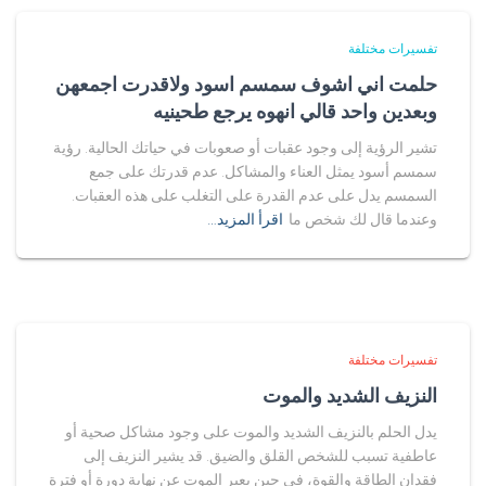
تفسيرات مختلفة
حلمت اني اشوف سمسم اسود ولاقدرت اجمعهن
وبعدين واحد قالي انهوه يرجع طحينيه
تشير الرؤية إلى وجود عقبات أو صعوبات في حياتك الحالية. رؤية
سمسم أسود يمثل العناء والمشاكل. عدم قدرتك على جمع
السمسم يدل على عدم القدرة على التغلب على هذه العقبات.
وعندما قال لك شخص ما
اقرأ المزيد…
تفسيرات مختلفة
النزيف الشديد والموت
يدل الحلم بالنزيف الشديد والموت على وجود مشاكل صحية أو
عاطفية تسبب للشخص القلق والضيق. قد يشير النزيف إلى
فقدان الطاقة والقوة، في حين يعبر الموت عن نهاية دورة أو فترة