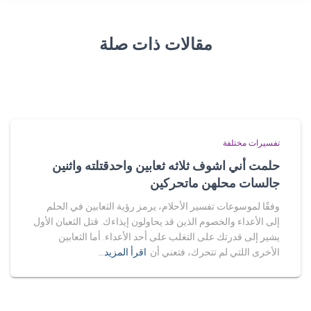
مقالات ذات صلة
تفسيرات مختلفة
حلمت أني اشوف ثلاثه ثعابين واحدقتلته واثنين
جالسات محلهن ماتحركين
وفقًا لموسوعات تفسير الأحلام، يرمز رؤية الثعابين في الحلم
إلى الأعداء والخصوم الذين قد يحاولون إيذاءك. قتل الثعبان الأول
يشير إلى قدرتك على التغلب على أحد الأعداء. أما الثعابين
الأخرى اللتي لم تتحرك، فتعني أن
اقرأ المزيد…