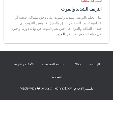
تفسيرات مختلفة
النزيف الشديد والموت
يدل الحلم بالنزيف الشديد والموت على وجود مشاكل صحية أو
عاطفية تسبب للشخص القلق والضيق. قد يشير النزيف إلى
فقدان الطاقة والقوة، في حين يعبر الموت عن نهاية دورة أو فترة
في حياة الشخص. قد
اقرأ المزيد…
الرئيسية
مقالات
سياسة الخصوصية
الأحكام و شروط
اتصل بنا
تفسير الأحلام | Made with ❤️ by AYO Technology
Exit mobile version