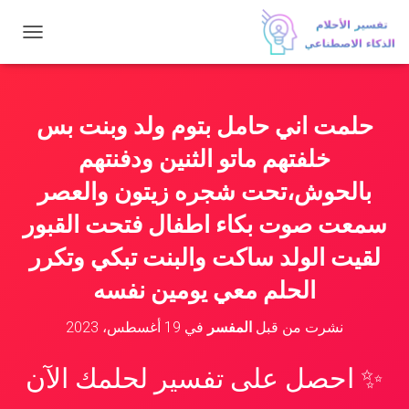
ت
ب
د
ي
ل
حلمت اني حامل بتوم ولد وبنت بس
ا
ل
خلفتهم ماتو الثنين ودفنتهم
ت
ن
بالحوش،تحت شجره زيتون والعصر
ق
سمعت صوت بكاء اطفال فتحت القبور
ل
لقيت الولد ساكت والبنت تبكي وتكرر
الحلم معي يومين نفسه
نشرت من قبل
المفسر
في
19 أغسطس، 2023
✨ احصل على تفسير لحلمك الآن