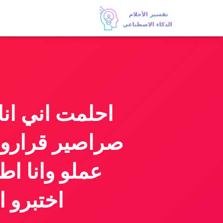
احلمت اني انا
صراصير قرارو ا
عملو وانا ا
اختبرو 