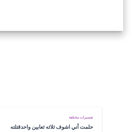
تفسيرات مختلفة
حلمت أني اشوف ثلاثه ثعابين واحدقتلته