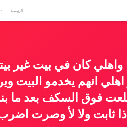
مق
الرئيسية
 واهلي كان في بيت غير بيتن
هلي انهم يخدمو البيت وير
طلعت فوق السكف بعد ما بنو
اذا ثابت ولا لأ وصرت اضرب