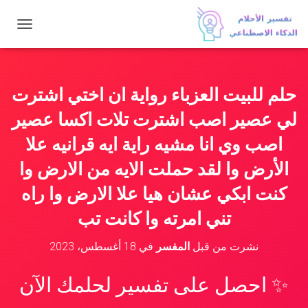
ت
ب
د
ي
ل
حلم للبيت العزباء رواية ان اختي اشترت
ا
ل
لي عصير اصب اشترت تلات اكسا عصير
ت
ن
اصب وي انا مشيه راية ايه قرانيه علا
ق
الأرض وا لقد حملت الايه من الارض وا
ل
كنت ابكي عشان هيا علا الارض وا راه
تني امرته وا كانت تب
نشرت من قبل
المفسر
في
18 أغسطس، 2023
✨ احصل على تفسير لحلمك الآن