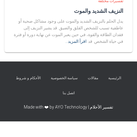
تفسيرات مختلفة
النزيف الشديد والموت
يدل الحلم بالنزيف الشديد والموت على وجود مشاكل صحية أو
عاطفية تسبب للشخص القلق والضيق. قد يشير النزيف إلى
فقدان الطاقة والقوة، في حين يعبر الموت عن نهاية دورة أو فترة
في حياة الشخص. قد
اقرأ المزيد…
الرئيسية
مقالات
سياسة الخصوصية
الأحكام و شروط
اتصل بنا
تفسير الأحلام | Made with ❤️ by AYO Technology
Exit mobile version