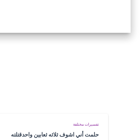
تفسيرات مختلفة
حلمت أني اشوف ثلاثه ثعابين واحدقتلته