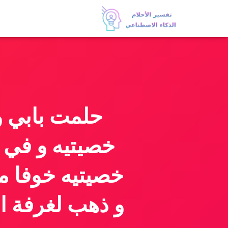
حلمت بابي و
خصيتيه و في 
خصيتيه خوفا م
و ذهب لغرفة ام