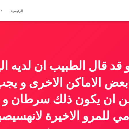
مق
الرئيسية
 قد قال الطبيب ان لديه ال
بعض الاماكن الاخرى و يج
ن ان يكون ذلك سرطان و 
ي للمرو الاخيرة لانهسيص