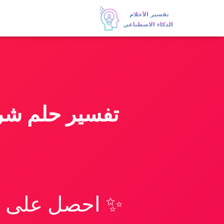
تفسير حلم شرا
✨ احصل على تف