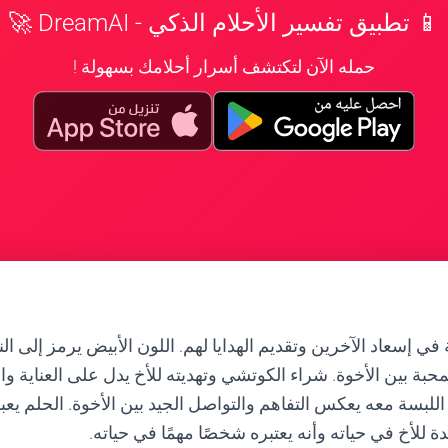
📱 تطبيق تفسير الأحلام الذكي - DreamAI 🚀
حمله الآن لتكتشف أسرار أحلامك بسهولة !
في إسعاد الآخرين وتقديم الهدايا لهم. اللون الأبيض يرمز إلى الن
محبة بين الأخوة. شراء الكوتشي وتهديته للأخ يدل على العناية وال
للبسة معه يعكس التفاهم والتواصل الجيد بين الأخوة. الحلم يعب
 للأخ في حياته وأنه يعتبره شخصًا مهمًا في حياته.