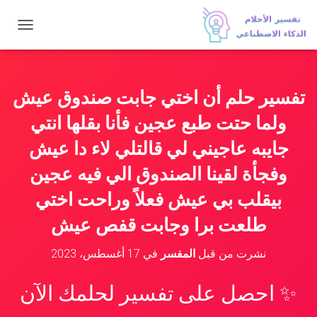
ت
ب
د
ي
ل
تفسير حلم أن اختي جابت صندوق عيش
ا
ل
ولما حتت طبع عجين فأنا بقلها انتي
ت
ن
جايبه عاجيني لي قالتلي لاء دا عيش
ق
وفجأة لقينا الصندوق الي فيه عجين
ل
بيقلب بي عيش فعلاً وراحت اختي
طلعت برا وجابت قفص عيش
نشرت من قبل
المفسر
في
17 أغسطس، 2023
✨ احصل على تفسير لحلمك الآن