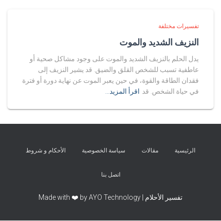
تفسيرات مختلفة
النزيف الشديد والموت
يدل الحلم بالنزيف الشديد والموت على وجود مشاكل صحية أو
عاطفية تسبب للشخص القلق والضيق. قد يشير النزيف إلى
فقدان الطاقة والقوة، في حين يعبر الموت عن نهاية دورة أو فترة
في حياة الشخص. قد
اقرأ المزيد…
الرئيسية
مقالات
سياسة الخصوصية
الأحكام و شروط
اتصل بنا
تفسير الأحلام | Made with ❤️ by AYO Technology