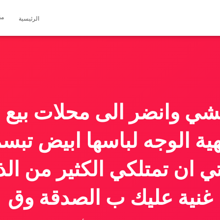
مق
الرئيسية
شي وانضر الى محلات بيع ا
ية الوجه لباسها ابيض تب
رتي ان تمتلكي الكثير من ا
غنية عليك ب الصدقة وق