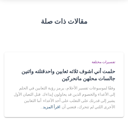
مقالات ذات صلة
تفسيرات مختلفة
حلمت أني اشوف ثلاثه ثعابين واحدقتلته واثنين
جالسات محلهن ماتحركين
وفقًا لموسوعات تفسير الأحلام، يرمز رؤية الثعابين في الحلم
إلى الأعداء والخصوم الذين قد يحاولون إيذاءك. قتل الثعبان الأول
يشير إلى قدرتك على التغلب على أحد الأعداء. أما الثعابين
الأخرى اللتي لم تتحرك، فتعني أن
اقرأ المزيد…