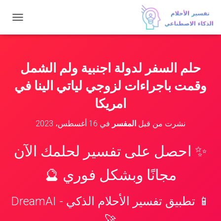
ت
ب
د
ي
ل
حلم السفر لدولة اجنبية ولم الشمل
ا
ل
وقمت باجراءات لزوجي لياتي الينا في
ت
ن
امريكا
ق
ل
نشرت من قبل
المفسر
في
16 أغسطس، 2023
✨ احصل على تفسير لحلمك الآن
مجانًا وبشكل فوري 🔮
📱 تطبيق تفسير الأحلام الذكي - DreamAI
🚀