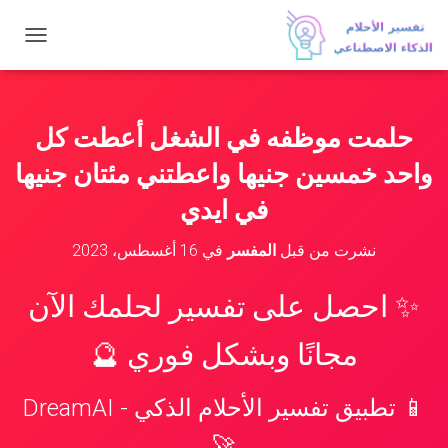
ت
ب
د
ي
ل
حلمت موظفه في الشغل أعطت كل
ا
ل
واحد خمسين جنيها واعطتني مئتان جنيها
ت
ن
في ايدي
ق
ل
نشرت من قبل
المفسر
في
16 أغسطس، 2023
✨ احصل على تفسير لحلمك الآن
مجانًا وبشكل فوري 🔮
📱 تطبيق تفسير الأحلام الذكي - DreamAI
🚀