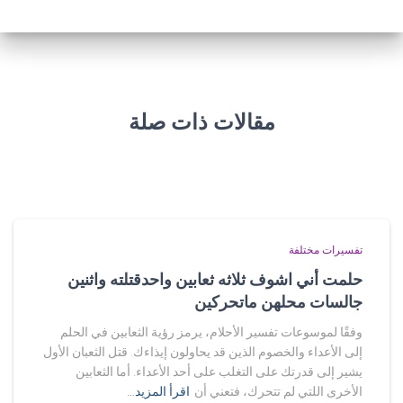
مقالات ذات صلة
تفسيرات مختلفة
حلمت أني اشوف ثلاثه ثعابين واحدقتلته واثنين
جالسات محلهن ماتحركين
وفقًا لموسوعات تفسير الأحلام، يرمز رؤية الثعابين في الحلم
إلى الأعداء والخصوم الذين قد يحاولون إيذاءك. قتل الثعبان الأول
يشير إلى قدرتك على التغلب على أحد الأعداء. أما الثعابين
الأخرى اللتي لم تتحرك، فتعني أن
اقرأ المزيد…