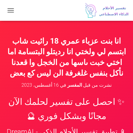
ت
ب
د
ي
ل
انا بنت عزباء عمري 18 رائيت شاب
ا
ل
ابتسم لي ولختي انا رديتلو البتسامة اما
ت
ن
اختي خبت ىاسها من الخجل وا قعدنا
ق
نأكل بنفس غلغرفة الن ليس كع بعض
ل
نشرت من قبل
المفسر
في
16 أغسطس، 2023
✨ احصل على تفسير لحلمك الآن
مجانًا وبشكل فوري 🔮
📱 تطبيق تفسير الأحلام الذكي - DreamAI