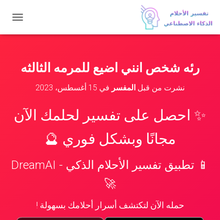
ت
ب
د
ي
ل
رئه شخص انني اضيع للمرمه الثالثه
ا
ل
نشرت من قبل
المفسر
في
15 أغسطس، 2023
ت
ن
ق
✨ احصل على تفسير لحلمك الآن
ل
مجانًا وبشكل فوري 🔮
📱 تطبيق تفسير الأحلام الذكي - DreamAI
🚀
حمله الآن لتكتشف أسرار أحلامك بسهولة !