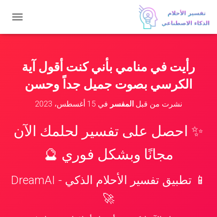
ت
ب
د
ي
ل
رأيت في منامي بأني كنت أقول آية
ا
ل
الكرسي بصوت جميل جداً وحسن
ت
ن
نشرت من قبل
المفسر
في
15 أغسطس، 2023
ق
ل
✨ احصل على تفسير لحلمك الآن
مجانًا وبشكل فوري 🔮
📱 تطبيق تفسير الأحلام الذكي - DreamAI
🚀