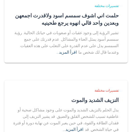
تفسيرات مختلفة
حلمت اني اشوف سمسم اسود ولاقدرت اجمعهن
وبعدين واحد قالي انهوه يرجع طحينيه
تشير الرؤية إلى وجود عقبات أو صعوبات في حياتك الحالية. رؤية
سمسم أسود يمثل العناء والمشاكل. عدم قدرتك على جمع
السمسم يدل على عدم القدرة على التغلب على هذه العقبات.
وعندما قال لك شخص ما
اقرأ المزيد…
تفسيرات مختلفة
النزيف الشديد والموت
يدل الحلم بالنزيف الشديد والموت على وجود مشاكل صحية أو
عاطفية تسبب للشخص القلق والضيق. قد يشير النزيف إلى
فقدان الطاقة والقوة، في حين يعبر الموت عن نهاية دورة أو فترة
في حياة الشخص. قد
اقرأ المزيد…