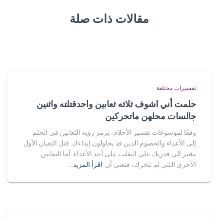
مقالات ذات صلة
تفسيرات مختلفة
حلمت أني اشوف ثلاثه ثعابين واحدقتلته واثنين
جالسات محلهن ماتحركين
وفقًا لموسوعات تفسير الأحلام، يرمز رؤية الثعابين في الحلم
إلى الأعداء والخصوم الذين قد يحاولون إيذاءك. قتل الثعبان الأول
يشير إلى قدرتك على التغلب على أحد الأعداء. أما الثعابين
الأخرى اللتي لم تتحرك، فتعني أن
اقرأ المزيد…