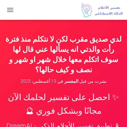
ت
ب
د
ي
ل
لدي صديق مقرب لكن لا نتكلم منذ فترة
ا
ل
رأت والدتي انه يسألها عني قال لها
ت
ن
سوف اتكلم معها خلال شهر او شهر و
ق
نصف و كيف حالها؟
ل
نشرت من قبل
المفسر
في
13 أغسطس، 2023
✨ احصل على تفسير لحلمك الآن
مجانًا وبشكل فوري 🔮
📱 تطبيق تفسير الأحلام الذكي - DreamAI