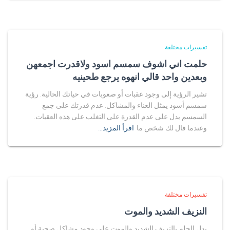
تفسيرات مختلفة
حلمت اني اشوف سمسم اسود ولاقدرت اجمعهن
وبعدين واحد قالي انهوه يرجع طحينيه
تشير الرؤية إلى وجود عقبات أو صعوبات في حياتك الحالية. رؤية
سمسم أسود يمثل العناء والمشاكل. عدم قدرتك على جمع
السمسم يدل على عدم القدرة على التغلب على هذه العقبات.
وعندما قال لك شخص ما
اقرأ المزيد…
تفسيرات مختلفة
النزيف الشديد والموت
يدل الحلم بالنزيف الشديد والموت على وجود مشاكل صحية أو