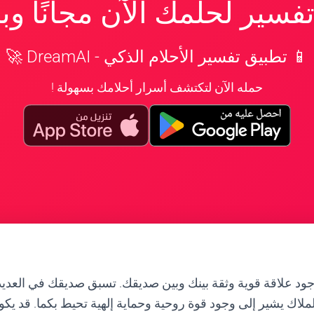
سير لحلمك الآن مجانًا و
📱 تطبيق تفسير الأحلام الذكي - DreamAI 🚀
حمله الآن لتكتشف أسرار أحلامك بسهولة !
جود علاقة قوية وثقة بينك وبين صديقك. تسبق صديقك في العدي
لملاك يشير إلى وجود قوة روحية وحماية إلهية تحيط بكما. قد يك