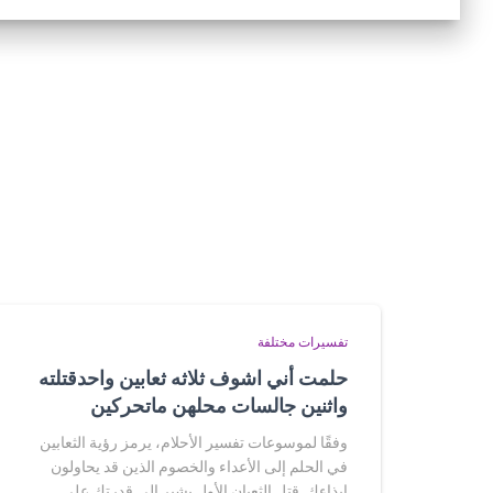
تفسيرات مختلفة
حلمت أني اشوف ثلاثه ثعابين واحدقتلته
واثنين جالسات محلهن ماتحركين
وفقًا لموسوعات تفسير الأحلام، يرمز رؤية الثعابين
في الحلم إلى الأعداء والخصوم الذين قد يحاولون
إيذاءك. قتل الثعبان الأول يشير إلى قدرتك على