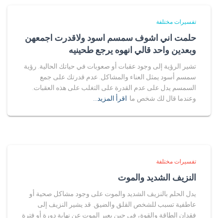
تفسيرات مختلفة
حلمت اني اشوف سمسم اسود ولاقدرت اجمعهن
وبعدين واحد قالي انهوه يرجع طحينيه
تشير الرؤية إلى وجود عقبات أو صعوبات في حياتك الحالية. رؤية
سمسم أسود يمثل العناء والمشاكل. عدم قدرتك على جمع
السمسم يدل على عدم القدرة على التغلب على هذه العقبات.
وعندما قال لك شخص ما
اقرأ المزيد…
تفسيرات مختلفة
النزيف الشديد والموت
يدل الحلم بالنزيف الشديد والموت على وجود مشاكل صحية أو
عاطفية تسبب للشخص القلق والضيق. قد يشير النزيف إلى
فقدان الطاقة والقوة، في حين يعبر الموت عن نهاية دورة أو فترة