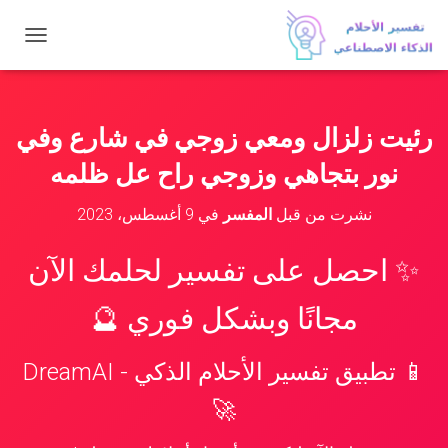
ت
ب
د
ي
ل
رئيت زلزال ومعي زوجي في شارع وفي
ا
ل
نور بتجاهي وزوجي راح عل ظلمه
ت
ن
نشرت من قبل
المفسر
في
9 أغسطس، 2023
ق
ل
✨ احصل على تفسير لحلمك الآن
مجانًا وبشكل فوري 🔮
📱 تطبيق تفسير الأحلام الذكي - DreamAI
🚀