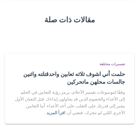
مقالات ذات صلة
تفسيرات مختلفة
حلمت أني اشوف ثلاثه ثعابين واحدقتلته واثنين
جالسات محلهن ماتحركين
وفقًا لموسوعات تفسير الأحلام، يرمز رؤية الثعابين في الحلم
إلى الأعداء والخصوم الذين قد يحاولون إيذاءك. قتل الثعبان الأول
يشير إلى قدرتك على التغلب على أحد الأعداء. أما الثعابين
الأخرى اللتي لم تتحرك، فتعني أن
اقرأ المزيد…