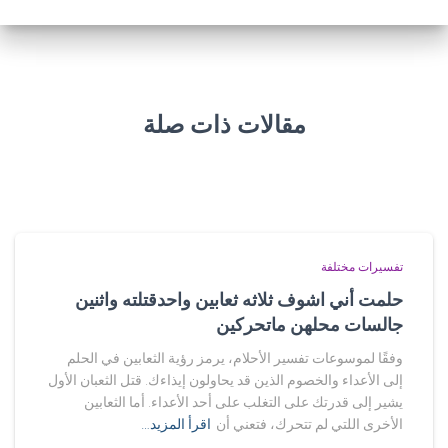
مقالات ذات صلة
تفسيرات مختلفة
حلمت أني اشوف ثلاثه ثعابين واحدقتلته واثنين
جالسات محلهن ماتحركين
وفقًا لموسوعات تفسير الأحلام، يرمز رؤية الثعابين في الحلم
إلى الأعداء والخصوم الذين قد يحاولون إيذاءك. قتل الثعبان الأول
يشير إلى قدرتك على التغلب على أحد الأعداء. أما الثعابين
الأخرى اللتي لم تتحرك، فتعني أن
اقرأ المزيد…