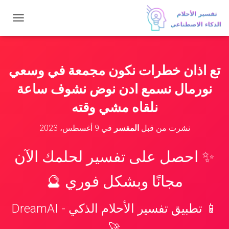
ت
ب
د
ي
ل
تع اذان خطرات نكون مجمعة في وسعي
ا
ل
نورمال نسمع ادن نوض نشوف ساعة
ت
ن
نلقاه مشي وقته
ق
ل
نشرت من قبل
المفسر
في
9 أغسطس، 2023
✨ احصل على تفسير لحلمك الآن
مجانًا وبشكل فوري 🔮
📱 تطبيق تفسير الأحلام الذكي - DreamAI
🚀