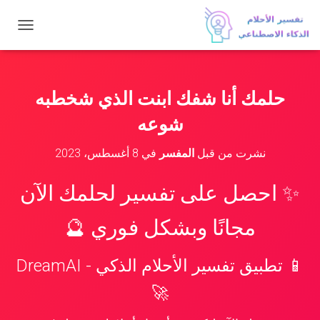
ت
ب
د
ي
ل
حلمك أنا شفك ابنت الذي شخطبه
ا
ل
شوعه
ت
ن
نشرت من قبل
المفسر
في
8 أغسطس، 2023
ق
ل
✨ احصل على تفسير لحلمك الآن
مجانًا وبشكل فوري 🔮
📱 تطبيق تفسير الأحلام الذكي - DreamAI
🚀