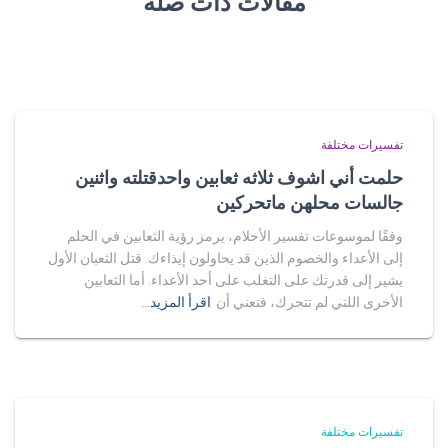
مقالات ذات صلة
تفسيرات مختلفة
حلمت أني اشوف ثلاثه ثعابين واحدقتلته واثنين
جالسات محلهن ماتحركين
وفقًا لموسوعات تفسير الأحلام، يرمز رؤية الثعابين في الحلم
إلى الأعداء والخصوم الذين قد يحاولون إيذاءك. قتل الثعبان الأول
يشير إلى قدرتك على التغلب على أحد الأعداء. أما الثعابين
الأخرى اللتي لم تتحرك، فتعني أن
اقرأ المزيد…
تفسيرات مختلفة