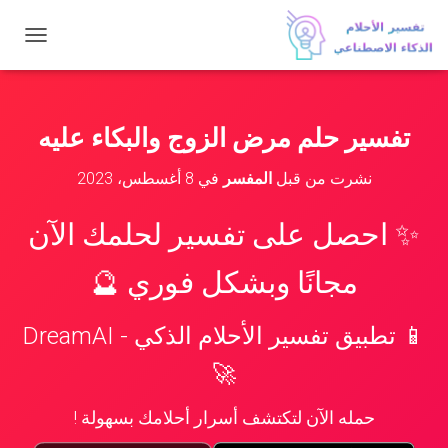
ت
ب
د
ي
ل
تفسير حلم مرض الزوج والبكاء عليه
ا
ل
نشرت من قبل
المفسر
في
8 أغسطس، 2023
ت
ن
ق
✨ احصل على تفسير لحلمك الآن
ل
مجانًا وبشكل فوري 🔮
📱 تطبيق تفسير الأحلام الذكي - DreamAI
🚀
حمله الآن لتكتشف أسرار أحلامك بسهولة !