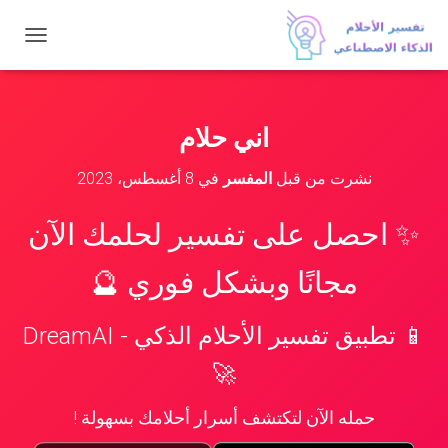
ت
ب
د
ي
ل
اني حلام
ا
ل
نشرت من قبل
المفسر
في
8 أغسطس، 2023
ت
ن
ق
✨ احصل على تفسير لحلمك الآن
ل
مجانًا وبشكل فوري 🔮
📱 تطبيق تفسير الأحلام الذكي - DreamAI
🚀
حمله الآن لتكتشف أسرار أحلامك بسهولة !