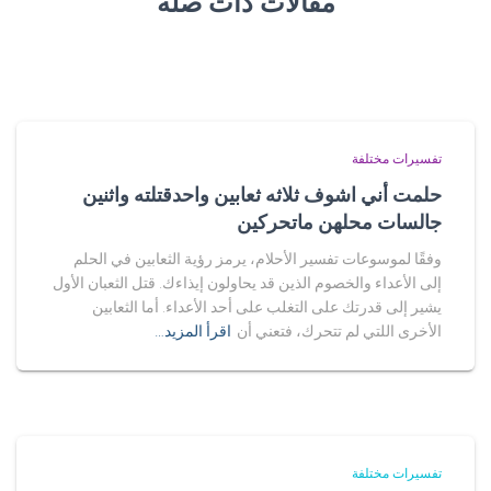
مقالات ذات صلة
تفسيرات مختلفة
حلمت أني اشوف ثلاثه ثعابين واحدقتلته واثنين
جالسات محلهن ماتحركين
وفقًا لموسوعات تفسير الأحلام، يرمز رؤية الثعابين في الحلم
إلى الأعداء والخصوم الذين قد يحاولون إيذاءك. قتل الثعبان الأول
يشير إلى قدرتك على التغلب على أحد الأعداء. أما الثعابين
الأخرى اللتي لم تتحرك، فتعني أن
اقرأ المزيد…
تفسيرات مختلفة