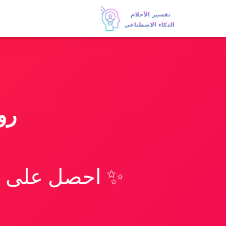
رو
✨ احصل على تف