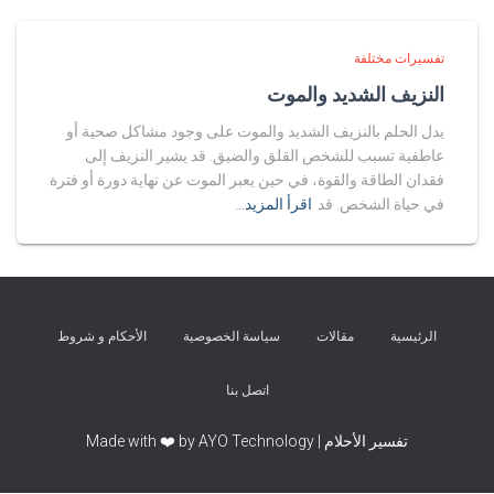
تفسيرات مختلفة
النزيف الشديد والموت
يدل الحلم بالنزيف الشديد والموت على وجود مشاكل صحية أو
عاطفية تسبب للشخص القلق والضيق. قد يشير النزيف إلى
فقدان الطاقة والقوة، في حين يعبر الموت عن نهاية دورة أو فترة
في حياة الشخص. قد
اقرأ المزيد…
الرئيسية
مقالات
سياسة الخصوصية
الأحكام و شروط
اتصل بنا
تفسير الأحلام | Made with ❤️ by AYO Technology