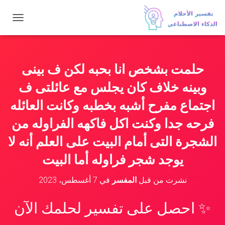
ت
ب
د
ي
ل
حلمت بشخص انا بحبه لكن ف بينى
ا
ل
وبينه خلاف كان يجلس مع عائلتى ف
ت
ن
اجتماع مفرح أشبه بخطبه وكانت العائله
ق
فرحه جدا وكنت اكل فاكهه الفراوله من
ل
الشجرة التى أمام البيت على العلم أنه لا
يوجد شجر فراوله أما البيت
نشرت من قبل
المفسر
في
7 أغسطس، 2023
✨ احصل على تفسير لحلمك الآن