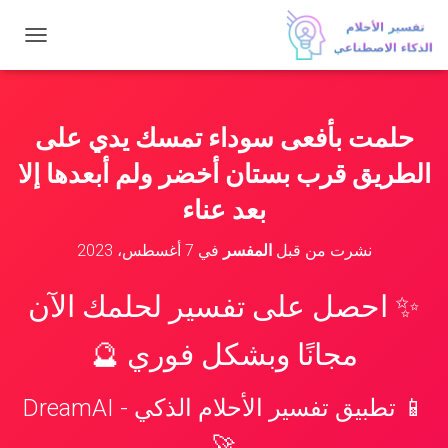
ت
ب
د
ي
ل
حلمت بأفعى سوداء تمسك يدي على
ا
ل
الطريق قرب بستان أخضر ولم أبعدها إلا
ت
ن
بعد عناء
ق
ل
نشرت من قبل
المفسر
في
7 أغسطس، 2023
✨ احصل على تفسير لحلمك الآن
مجانًا وبشكل فوري 🔮
📱 تطبيق تفسير الأحلام الذكي - DreamAI
🚀