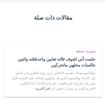
مقالات ذات صلة
تفسيرات مختلفة
حلمت أني اشوف ثلاثه ثعابين واحدقتلته واثنين
جالسات محلهن ماتحركين
وفقًا لموسوعات تفسير الأحلام، يرمز رؤية الثعابين في الحلم
إلى الأعداء والخصوم الذين قد يحاولون إيذاءك. قتل الثعبان الأول
يشير إلى قدرتك على التغلب على أحد الأعداء. أما الثعابين
الأخرى اللتي لم تتحرك، فتعني أن
اقرأ المزيد…