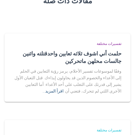
مقالات ذات صلة
تفسيرات مختلفة
حلمت أني اشوف ثلاثه ثعابين واحدقتلته واثنين
جالسات محلهن ماتحركين
وفقًا لموسوعات تفسير الأحلام، يرمز رؤية الثعابين في الحلم
إلى الأعداء والخصوم الذين قد يحاولون إيذاءك. قتل الثعبان الأول
يشير إلى قدرتك على التغلب على أحد الأعداء. أما الثعابين
الأخرى اللتي لم تتحرك، فتعني أن
اقرأ المزيد…
تفسيرات مختلفة