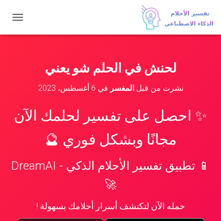
ت
ب
د
ي
ل
لحنش في الحلم شو يعني
ا
ل
نشرت من قبل
المفسر
في
6 أغسطس، 2023
ت
ن
ق
✨ احصل على تفسير لحلمك الآن
ل
مجانًا وبشكل فوري 🔮
📱 تطبيق تفسير الأحلام الذكي - DreamAI
🚀
حمله الآن لتكتشف أسرار أحلامك بسهولة !