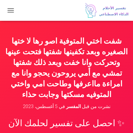
ت
ب
د
ي
ل
شفت اختي المتوفية اصو رها لا ختها
ا
ل
الصغيره وبعد تكفينها شفتها فتحت عينها
ت
ن
وتحركت وانا خفت وبعد ذلك شفتها
ق
تمشي مع أمي يروحون يحجو وانا مع
ل
امراءة مااعرفها وطاحت امي واختي
المتوفيه مسكتها وجابت حذاء
نشرت من قبل
المفسر
في
5 أغسطس، 2023
✨ احصل على تفسير لحلمك الآن