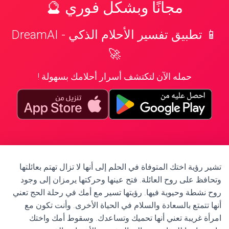
مجانًا وبشكل فوري 🔮
📱 تطبيق تفسير الأحلام الذكي - DreamAI
🚀
حمله الآن لتكتشف أسرار أحلامك بسهولة !
تشير رؤية اختك المتوفاة في الحلم إلى أنها لا تزال تهتم بعائلتها
وتحافظ على روح العائلة. فتح عينها وحركتها يرمزان إلى وجود
روح نشطة وحيوية فيها. رؤيتها تسير مع أمك في رحلة الحج تعني
أنها تتمتع بالسعادة والسلام في الحياة الأخرى. وأنت تكون مع
امرأة غريبة تعني أنها تحميك وتساعدك. وسقوط أمك واختك