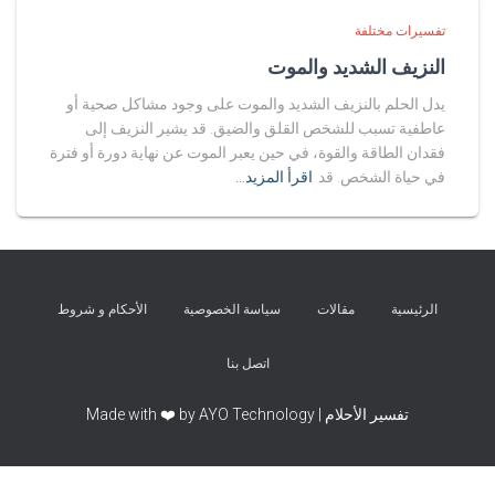
تفسيرات مختلفة
النزيف الشديد والموت
يدل الحلم بالنزيف الشديد والموت على وجود مشاكل صحية أو
عاطفية تسبب للشخص القلق والضيق. قد يشير النزيف إلى
فقدان الطاقة والقوة، في حين يعبر الموت عن نهاية دورة أو فترة
في حياة الشخص. قد
اقرأ المزيد…
الرئيسية
مقالات
سياسة الخصوصية
الأحكام و شروط
اتصل بنا
تفسير الأحلام | Made with ❤️ by AYO Technology