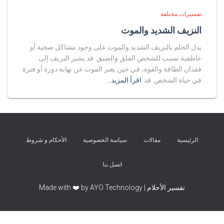
تفسيرات مختلفة
النزيف الشديد والموت
يدل الحلم بالنزيف الشديد والموت على وجود مشاكل صحية أو
عاطفية تسبب للشخص القلق والضيق. قد يشير النزيف إلى
فقدان الطاقة والقوة، في حين يعبر الموت عن نهاية دورة أو فترة
في حياة الشخص. قد
اقرأ المزيد…
الرئيسية
مقالات
سياسة الخصوصية
الأحكام و شروط
اتصل بنا
تفسير الأحلام | Made with ❤️ by AYO Technology