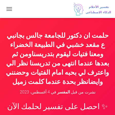
ت
ب
د
ي
ل
حلمت ان دكتور للجامعة جالس بجانبي
ا
ل
ع مقعد خشبي في الطبيعة الخضراء
ت
ن
ومعنا فتيات ليقوم بتدريسناومن ثم
ق
بعدها عندما انتهى من تدريسنا نظر الي
ل
واعترف لي بحبه امام الفتيات وحضنني
وايضانظر بحدة عندما كلمت زميل
نشرت من قبل
المفسر
في
4 أغسطس، 2023
✨ احصل على تفسير لحلمك الآن