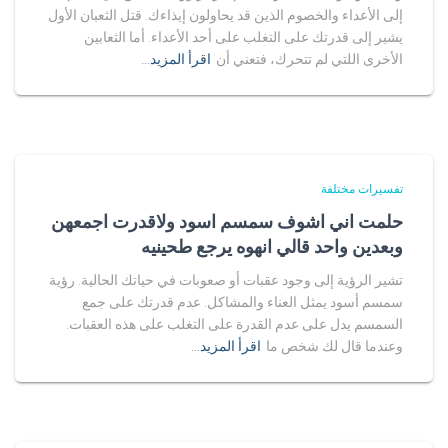
إلى الأعداء والخصوم الذين قد يحاولون إيذاءك. قتل الثعبان الأول
يشير إلى قدرتك على التغلب على أحد الأعداء. أما الثعابين
الأخرى اللتي لم تتحرك، فتعني أن
اقرأ المزيد…
تفسيرات مختلفة
حلمت اني اشوف سمسم اسود ولاقدرت اجمعهن
وبعدين واحد قالي انهوه يرجع طحينيه
تشير الرؤية إلى وجود عقبات أو صعوبات في حياتك الحالية. رؤية
سمسم أسود يمثل العناء والمشاكل. عدم قدرتك على جمع
السمسم يدل على عدم القدرة على التغلب على هذه العقبات.
وعندما قال لك شخص ما
اقرأ المزيد…