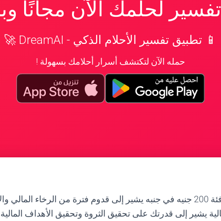
سير لحلمك الآن مجانًا و
📱 تطبيق تفسير الأحلام الذكي - DreamAI 🚀
حمله الآن لتكتشف أسرار أحلامك بسهولة !
حلم رؤية فلوس من فئة 200 جنيه في جنبه يشير إلى قدوم فترة من الرخاء الم
الية يشير إلى قدرتك على تحقيق الثروة وتحقيق الأهداف المالية