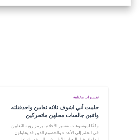
تفسيرات مختلفة
حلمت أني اشوف ثلاثه ثعابين واحدقتلته
واثنين جالسات محلهن ماتحركين
وفقًا لموسوعات تفسير الأحلام، يرمز رؤية الثعابين
في الحلم إلى الأعداء والخصوم الذين قد يحاولون
إيذاءك. قتل الثعبان الأول يشير إلى قدرتك على