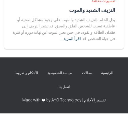
تفسيرات مختلفة
النزيف الشديد والموت
يدل الحلم بالنزيف الشديد والموت على وجود مشاكل صحية أو
عاطفية تسبب للشخص القلق والضيق. قد يشير النزيف إلى
فقدان الطاقة والقوة، في حين يعبر الموت عن نهاية دورة أو فترة
في حياة الشخص. قد
اقرأ المزيد…
الرئيسية
مقالات
سياسة الخصوصية
الأحكام و شروط
اتصل بنا
تفسير الأحلام | Made with ❤️ by AYO Technology
Exit mobile version