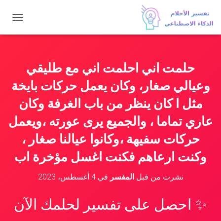
ت
ب
د
ي
ل
حلمت اني احلمت اني مع طليقي
ا
ل
وعيالي صغار، وكان يعمل حركات بايخة
ت
ن
مثل ا كان ينظر من باب الغرفة وكان
ق
عاري تماما ، والجميع يرى عورته ،ويعمل
ل
حركات سفيهة ،وكانوا عيالنا صغار ،
وكنت ارعاهم فكنت اغسل مؤخرة اب
نشرت من قبل
المفسر
في
4 أغسطس، 2023
✨ احصل على تفسير لحلمك الآن