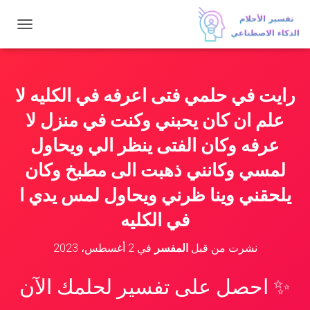
ت
ب
د
ي
ل
رايت في حلمي فتى اعرفه في الكليه لا
ا
ل
علم ان كان يحبني وكنت في منزل لا
ت
ن
عرفه وكان الفتى ينظر الي ويحاول
ق
لمسي وكانني ذهبت الى مطبخ وكان
ل
يلحقني وينا ظرني ويحاول لمس يدي ا
في الكليه
نشرت من قبل
المفسر
في
2 أغسطس، 2023
✨ احصل على تفسير لحلمك الآن