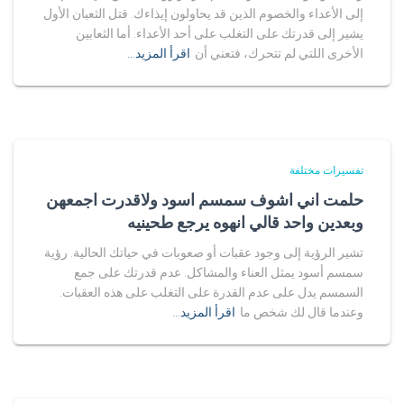
إلى الأعداء والخصوم الذين قد يحاولون إيذاءك. قتل الثعبان الأول
يشير إلى قدرتك على التغلب على أحد الأعداء. أما الثعابين
الأخرى اللتي لم تتحرك، فتعني أن
اقرأ المزيد…
تفسيرات مختلفة
حلمت اني اشوف سمسم اسود ولاقدرت اجمعهن
وبعدين واحد قالي انهوه يرجع طحينيه
تشير الرؤية إلى وجود عقبات أو صعوبات في حياتك الحالية. رؤية
سمسم أسود يمثل العناء والمشاكل. عدم قدرتك على جمع
السمسم يدل على عدم القدرة على التغلب على هذه العقبات.
وعندما قال لك شخص ما
اقرأ المزيد…