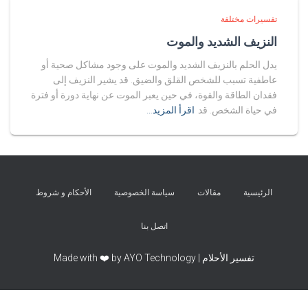
تفسيرات مختلفة
النزيف الشديد والموت
يدل الحلم بالنزيف الشديد والموت على وجود مشاكل صحية أو
عاطفية تسبب للشخص القلق والضيق. قد يشير النزيف إلى
فقدان الطاقة والقوة، في حين يعبر الموت عن نهاية دورة أو فترة
في حياة الشخص. قد
اقرأ المزيد…
الرئيسية
مقالات
سياسة الخصوصية
الأحكام و شروط
اتصل بنا
تفسير الأحلام | Made with ❤️ by AYO Technology