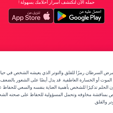
حمله الآن لتكتشف أسرار أحلامك بسهولة !
 بمرض السرطان رمزًا للقلق والتوتر الذي يعيشه الشخص في حيات
لموت أو الخسارة العاطفية. قد يدل أيضًا على الشعور بالضعف 
ون الحلم تذكيرًا للشخص بأهمية العناية بنفسه والسعي للحفاظ
خص بمناقشة مخاوفه وتحمل المسؤولية للحفاظ على صحته الش
ر والقلق.