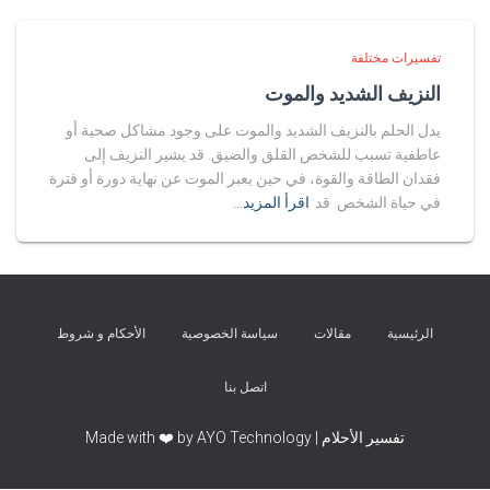
تفسيرات مختلفة
النزيف الشديد والموت
يدل الحلم بالنزيف الشديد والموت على وجود مشاكل صحية أو
عاطفية تسبب للشخص القلق والضيق. قد يشير النزيف إلى
فقدان الطاقة والقوة، في حين يعبر الموت عن نهاية دورة أو فترة
في حياة الشخص. قد
اقرأ المزيد…
الرئيسية
مقالات
سياسة الخصوصية
الأحكام و شروط
اتصل بنا
تفسير الأحلام | Made with ❤️ by AYO Technology