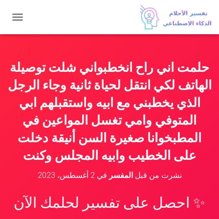
ت
ب
د
ي
ل
حلمت اني راح انخطبواني شلت توصيلة
ا
ل
الهاتف لكي انتقل لحياة ثانية وجاء الرجل
ت
ن
الذي يخطبني مع ابيه واستقبلهم ابي
ق
المتوفي وامي تغسل المواعين في
ل
المطبخوانا صغيرة السن أنيقة دخلت
على الخطيب وابيه المجلس وكنت
نشرت من قبل
المفسر
في
2 أغسطس، 2023
✨ احصل على تفسير لحلمك الآن