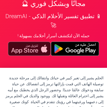
مجانًا وبشكل فوري 🔮
📱 تطبيق تفسير الأحلام الذكي - DreamAI
🚀
حمله الآن لتكتشف أسرار أحلامك بسهولة !
الحلم يشير إلى تغير كبير في حياتك وانتقالك إلى مرحلة جديدة.
توصيلة الهاتف التي قمت بإزالتها ترمز إلى انفصالك عن حياة
سابقة ودخولك عالمًا جديدًا. وحضور الرجل الذي يخطبك مع أبيه
يشير إلى احترام العائلة وتقبلها لك. ووجود والديك في الحلم يرمز
إلى دعمهما ورغبتهما في رؤيتك تتقدم في الحياة. كونك صغيرة