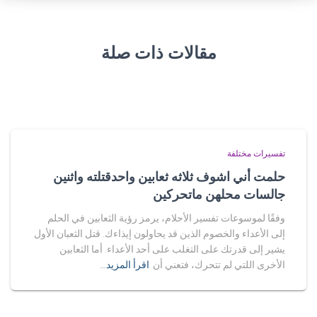
مقالات ذات صلة
تفسيرات مختلفة
حلمت أني اشوف ثلاثه ثعابين واحدقتلته واثنين
جالسات محلهن ماتحركين
وفقًا لموسوعات تفسير الأحلام، يرمز رؤية الثعابين في الحلم
إلى الأعداء والخصوم الذين قد يحاولون إيذاءك. قتل الثعبان الأول
يشير إلى قدرتك على التغلب على أحد الأعداء. أما الثعابين
الأخرى اللتي لم تتحرك، فتعني أن
اقرأ المزيد…