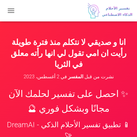
ت
ب
د
ي
ل
انا و صديقي لا نتكلم منذ فترة طويلة
ا
ل
رأيت ان امي تقول لي انها رأته معلق
ت
ن
في الثريا
ق
ل
نشرت من قبل
المفسر
في
2 أغسطس، 2023
✨ احصل على تفسير لحلمك الآن
مجانًا وبشكل فوري 🔮
📱 تطبيق تفسير الأحلام الذكي - DreamAI
🚀