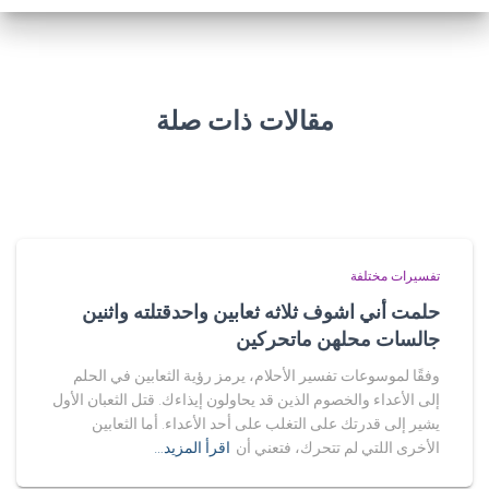
مقالات ذات صلة
تفسيرات مختلفة
حلمت أني اشوف ثلاثه ثعابين واحدقتلته واثنين
جالسات محلهن ماتحركين
وفقًا لموسوعات تفسير الأحلام، يرمز رؤية الثعابين في الحلم
إلى الأعداء والخصوم الذين قد يحاولون إيذاءك. قتل الثعبان الأول
يشير إلى قدرتك على التغلب على أحد الأعداء. أما الثعابين
الأخرى اللتي لم تتحرك، فتعني أن
اقرأ المزيد…