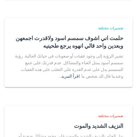
تفسيرات مختلفة
حلمت اني اشوف سمسم اسود ولاقدرت اجمعهن
وبعدين واحد قالي انهوه يرجع طحينيه
تشير الرؤية إلى وجود عقبات أو صعوبات في حياتك الحالية. رؤية
سمسم أسود يمثل العناء والمشاكل. عدم قدرتك على جمع
السمسم يدل على عدم القدرة على التغلب على هذه العقبات.
وعندما قال لك شخص ما
اقرأ المزيد…
تفسيرات مختلفة
النزيف الشديد والموت
يدل الحلم بالنزيف الشديد والموت على وجود مشاكل صحية أو