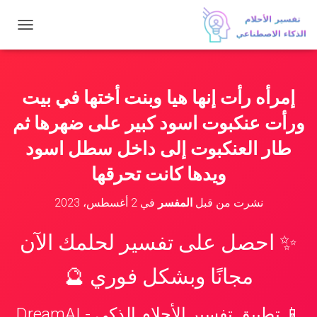
ت
ب
د
ي
ل
إمرأه رأت إنها هيا وبنت أختها في بيت
ا
ل
ورأت عنكبوت اسود كبير على ضهرها ثم
ت
ن
طار العنكبوت إلى داخل سطل اسود
ق
ويدها كانت تحرقها
ل
نشرت من قبل
المفسر
في
2 أغسطس، 2023
✨ احصل على تفسير لحلمك الآن
مجانًا وبشكل فوري 🔮
📱 تطبيق تفسير الأحلام الذكي - DreamAI