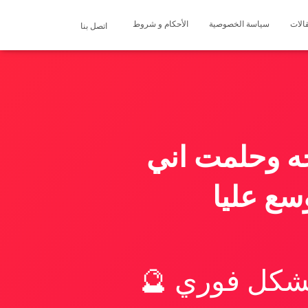
الات
سياسة الخصوصية
الأحكام و شروط
اتصل بنا
جه وحلمت اني
سع عليا
بشكل فوري 🔮