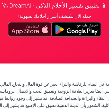
📱 تطبيق تفسير الأحلام الذكي - DreamAI 🚀
حمله الآن لتكتشف أسرار أحلامك بسهولة !
ة في المنام للرفاهية والثراء. يعبر عن قوة المال والنجاح المالي
ي أيضًا تعزيز العلاقة الزوجية وتعميق الحب والاتصال الرومانس
لى النقاء والبراءة والصداقة الصادقة. قد يشير إلى وجود روابط 
عائلية. الشعور بأن الدبلة الذهبية تضيق على الإصبع قد يشير إلى ا