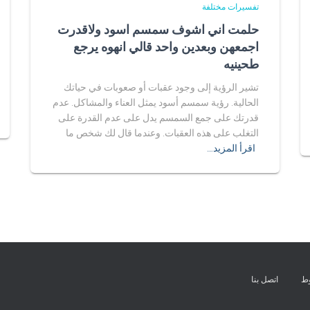
تفسيرات مختلفة
حلمت اني اشوف سمسم اسود ولاقدرت
اجمعهن وبعدين واحد قالي انهوه يرجع
طحينيه
تشير الرؤية إلى وجود عقبات أو صعوبات في حياتك
الحالية. رؤية سمسم أسود يمثل العناء والمشاكل. عدم
قدرتك على جمع السمسم يدل على عدم القدرة على
التغلب على هذه العقبات. وعندما قال لك شخص ما
اقرأ المزيد…
وط
اتصل بنا