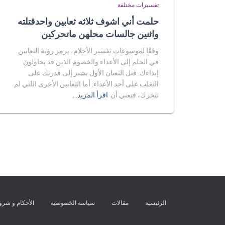
تفسيرات مختلفة
حلمت أني اشوف ثلاثه ثعابين واحدقتلته
واثنين جالسات محلهن ماتحركين
وفقًا لموسوعات تفسير الأحلام، يرمز رؤية الثعابين
في الحلم إلى الأعداء والخصوم الذين قد يحاولون
إيذاءك. قتل الثعبان الأول يشير إلى قدرتك على
التغلب على أحد الأعداء. أما الثعابين الأخرى اللتي لم
تتحرك، فتعني أن
اقرأ المزيد…
الرئيسية
مقالات
سياسة الخصوصية
الأحكام و شر